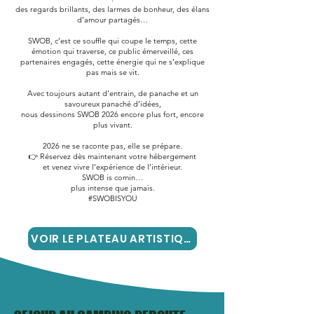
des regards brillants, des larmes de bonheur, des élans
d’amour partagés…
SWOB, c’est ce souffle qui coupe le temps, cette
émotion qui traverse, ce public émerveillé, ces
partenaires engagés, cette énergie qui ne s’explique
pas mais se vit.
Avec toujours autant d’entrain, de panache et un
savoureux panaché d’idées,
nous dessinons SWOB 2026 encore plus fort, encore
plus vivant.
2026 ne se raconte pas, elle se prépare.
👉 Réservez dès maintenant votre hébergement
et venez vivre l’expérience de l’intérieur.
SWOB is comin…
plus intense que jamais.
#SWOBISYOU
VOIR LE PLATEAU ARTISTIQUE