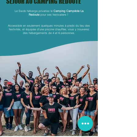
SEJOUR AU CAMPING REDOUTE
Le Swob héberge privatise le
Camping Campéole La
Redoute
pour ses festivaliers !
Accessible en seulement quelques minutes à pieds du lieu des
festivités, et équipée d'une piscine chauffée, vous y trouverez
des hébergements de 4 et 6 personnes.