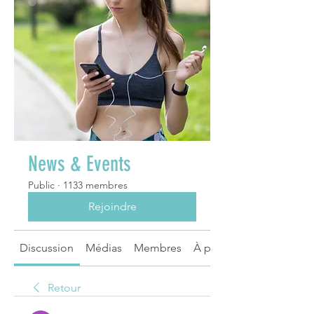
News & Events
Public
·
1133 membres
Rejoindre
Discussion
Médias
Membres
À propos
Retour