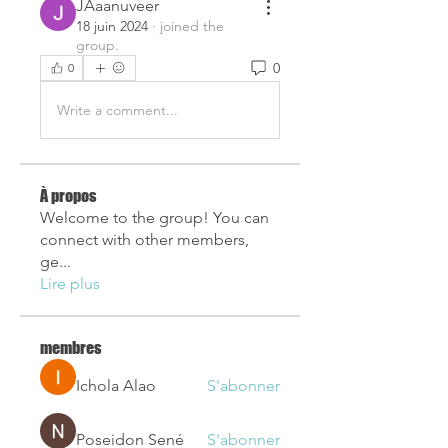
JAaanuveer
18 juin 2024
·
joined the
group.
0
0
Write a comment...
À propos
Welcome to the group! You can
connect with other members,
ge
...
Lire plus
membres
Ichola Alao
S'abonner
Poseidon Sené
S'abonner