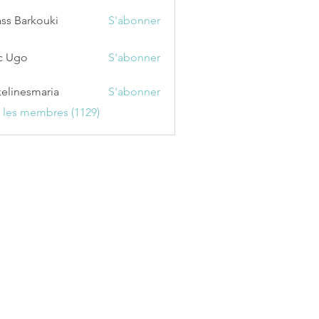
ss Barkouki
S'abonner
c Ugo
S'abonner
kelinesmaria
S'abonner
esmaria
s les membres (1129)