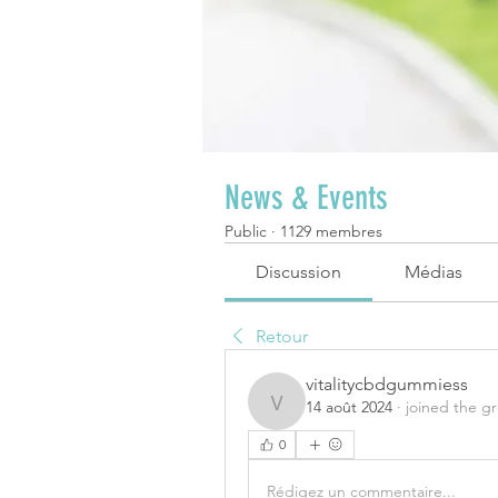
News & Events
Public
·
1129 membres
Discussion
Médias
Retour
vitalitycbdgummiess
14 août 2024
·
joined the g
vitalitycbdgummiess
0
Rédigez un commentaire...