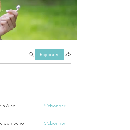
Rejoindre
ola Alao
S'abonner
eidon Sené
S'abonner