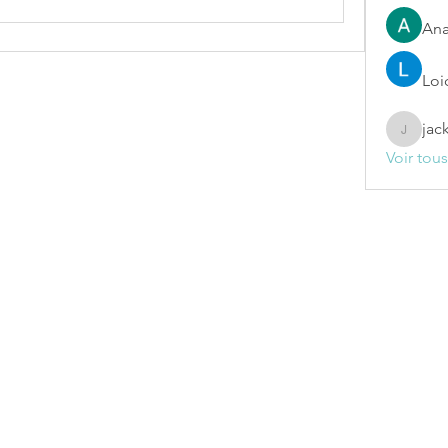
Ana
Loi
jac
jackelin
Voir tou