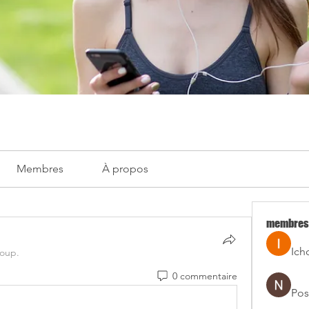
Membres
À propos
membres
Ich
roup.
0 commentaire
Pos