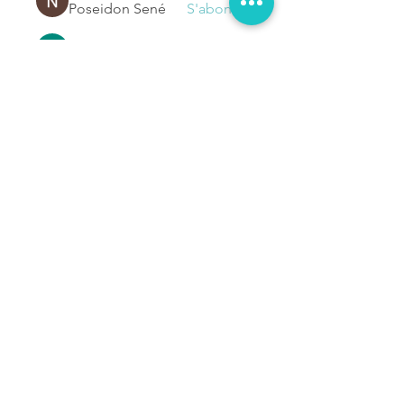
Poseidon Sené
S'abonner
Anass Barkouki
S'abonner
Loic Ugo
S'abonner
jackelinesmaria
S'abonner
jackelinesmaria
Voir tous les membres (1133)
NOUS
CONTACTER
Prénom
Nom de famille