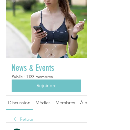
News & Events
Public
·
1133 membres
Rejoindre
Discussion
Médias
Membres
À propos
Retour