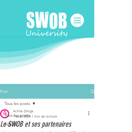
Post
Tous les posts
Achile Dinga
Tous les posts
1 août 2024
1 min de lecture
Le SWOB et ses partenaires
SWOB