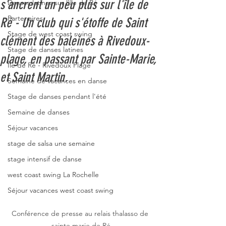
s'ancrent un peu plus sur l'île de
Danses latines sur l'île de Ré
Partenaires
Ré - Un club qui s'étoffe de Saint
Stage de west coast swing
clément des baleines à Rivedoux-
Stage de danses latines
plage, en passant par Sainte-Marie,
Île de Ré - Rivedoux Plage
et Saint Martin.
Semaine de vacances en danse
Stage de danses pendant l'été
Semaine de danses
Séjour vacances
stage de salsa une semaine
stage intensif de danse
west coast swing La Rochelle
Séjour vacances west coast swing
Conférence de presse au relais thalasso de 
sainte marie de Ré