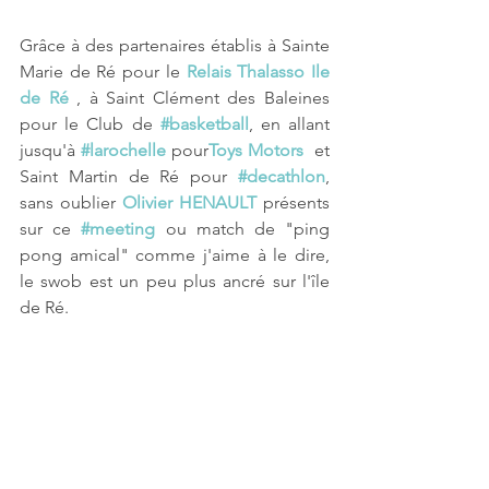
Grâce à des partenaires établis à Sainte 
Marie de Ré pour le 
Relais Thalasso Ile 
de Ré
 , à Saint Clément des Baleines 
pour le Club de 
#basketball
, en allant 
jusqu'à 
#larochelle
 pour
Toys Motors
  et 
Saint Martin de Ré pour 
#decathlon
, 
sans oublier 
Olivier HENAULT
 présents 
sur ce 
#meeting
 ou match de "ping 
pong amical" comme j'aime à le dire, 
le swob est un peu plus ancré sur l'île 
de Ré.