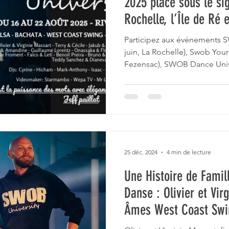
2025 placé sous le si
Rochelle, l’Île de Ré 
stage intensif de danse
west coast swing La Ro
Participez aux événements S
juin, La Rochelle), Swob Your 
Fezensac), SWOB Dance Univer
 swing
Only West (23-25 janvier 2026
soirées, DJs et artistes inte
bachata, West Coast Swing, h
sur www.swob.fr.
25 déc. 2024
4 min de lecture
Une Histoire de Famil
Danse : Olivier et Vir
Âmes West Coast Sw