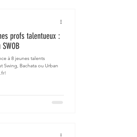
nes profs talentueux :
du SWOB
e à 8 jeunes talents
st Swing, Bachata ou Urban
fr!