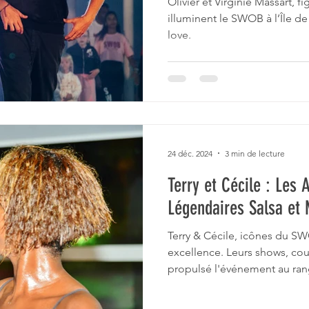
Olivier et Virginie Massart, 
illuminent le SWOB à l’Île de 
love.
24 déc. 2024
3 min de lecture
Terry et Cécile : Les
Légendaires Salsa e
Terry & Cécile, icônes du SW
excellence. Leurs shows, co
propulsé l'événement au ran