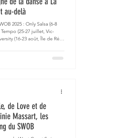
gne de la danse à La
et au-delà
chelle
WOB 2025 : Only Salsa (6-8
Tempo (25-27 juillet, Vic-
sity (16-23 août, Île de Ré),
, La Rochelle). Stages,
rnationaux en salsa, mambo,
ip-hop. Infos et inscriptions
le, de Love et de
ginie Massart, les
ing du SWOB