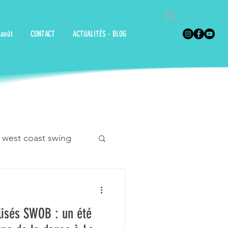
Se connec
 août
CONTACT
ACTUALITÉS - BLOG
 west coast swing
n danse
lisés SWOB : un été