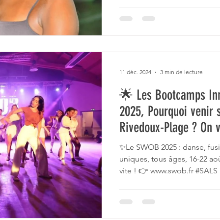
11 déc. 2024
3 min de lecture
🌟 Les Bootcamps In
2025, Pourquoi venir s
Rivedoux-Plage ? On vo
✨Le SWOB 2025 : danse, fus
uniques, tous âges, 16-22 aoû
vite ! 👉 www.swob.fr #SALS