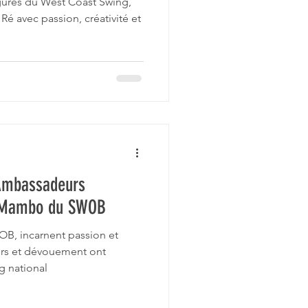
figures du West Coast Swing,
Ré avec passion, créativité et
 Ambassadeurs
t Mambo du SWOB
OB, incarnent passion et
urs et dévouement ont
g national