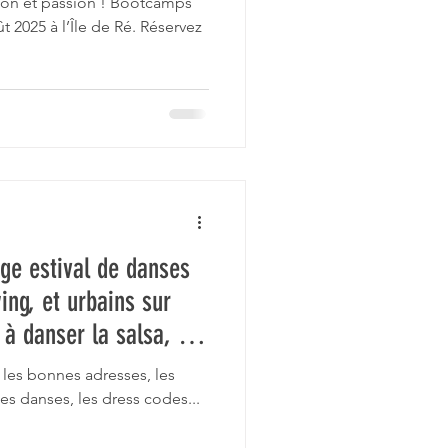
ion et passion ! Bootcamps
t 2025 à l’Île de Ré. Réservez
ge estival de danses
ing, et urbains sur
 à danser la salsa, la
et le West Coast swing
les bonnes adresses, les
les danses, les dress codes...