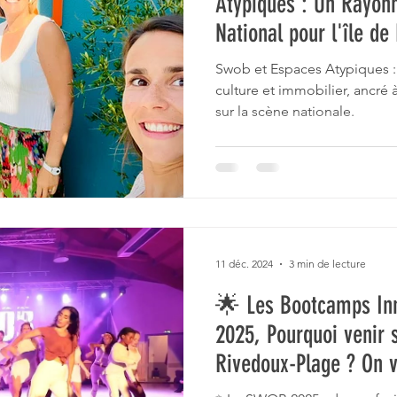
Atypiques : Un Rayonn
National pour l'île de
stage intensif de danse
west coast swing La Ro
Swob et Espaces Atypiques : 
culture et immobilier, ancré
sur la scène nationale.
 swing
11 déc. 2024
3 min de lecture
🌟 Les Bootcamps In
2025, Pourquoi venir s
Rivedoux-Plage ? On vo