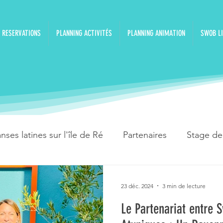
RESERVATIONS
PLANNING ACTIVITÉS
PLANNING ANIMATION
SWOB LI
nses latines sur l'île de Ré
Partenaires
Stage de
Île de Ré - Rivedoux Plage
Semaine de vacances e
23 déc. 2024
3 min de lecture
Le Partenariat entre 
été
Semaine de danses
Séjour vacances