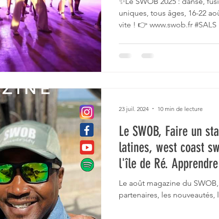
✨Le SWOB 2025 : danse, fus
uniques, tous âges, 16-22 aoû
vite ! 👉 www.swob.fr #SALS
23 juil. 2024
10 min de lecture
Le SWOB, Faire un sta
latines, west coast sw
l'île de Ré. Apprendre
bachata, le hip-hop, 
Le août magazine du SWOB, 
en une semaine.
partenaires, les nouveautés, 