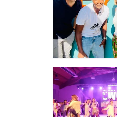
stage de salsa une semaine
Séjour vacances west coast