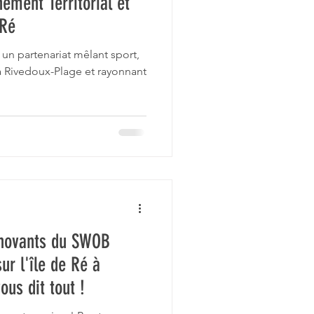
ement Territorial et
 Ré
chelle
un partenariat mêlant sport,
 à Rivedoux-Plage et rayonnant
novants du SWOB
ur l'île de Ré à
us dit tout !