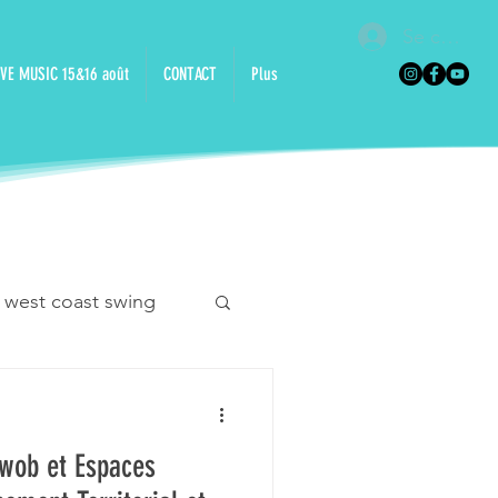
Se connec
VE MUSIC 15&16 août
CONTACT
Plus
 west coast swing
n danse
Swob et Espaces