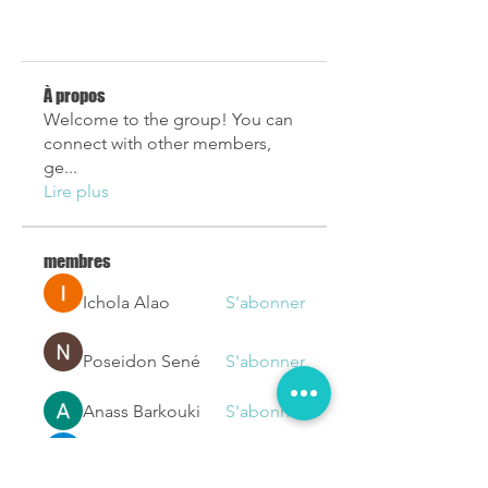
À propos
Welcome to the group! You can
connect with other members,
ge
...
Lire plus
membres
Ichola Alao
S'abonner
Poseidon Sené
S'abonner
Anass Barkouki
S'abonner
Loic Ugo
S'abonner