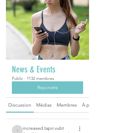
News & Events
Public
·
1132 membres
Rejoindre
Discussion
Médias
Membres
À propos
increased.tapir.vubt
increased.tapir.vubt