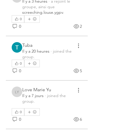
Il y a 3 heures
·
a rejoint le
groupe, ainsi que
screeching.louse.ygpv
.
0
0
2
Tuba
Il y a 20 heures
·
joined the
group.
0
0
5
Love Marie Yu
Love Marie Yu
Il y a 7 jours
·
joined the
group.
0
0
6