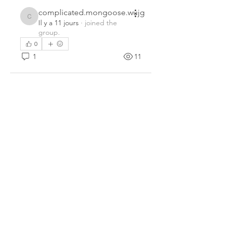
complicated.mongoose.wujg
complicated.mongoose.wujg
Il y a 11 jours
·
joined the
group.
0
1
11