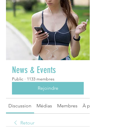
News & Events
Public
·
1133 membres
Rejoindre
Discussion
Médias
Membres
À propos
Retour