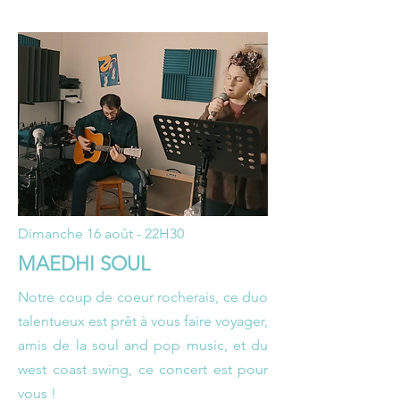
Dimanche 16 août - 22H30
MAEDHI SOUL
Notre coup de coeur rocherais, ce duo
talentueux est prêt à vous faire voyager,
amis de la soul and pop music, et du
west coast swing, ce concert est pour
vous !