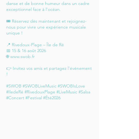
danse et de bonne humeur dans un cadre
exceptionnel face à l’océan.
🎟️ Réservez dès maintenant et rejoignez-
nous pour vivre une expérience musicale
unique !
📍 Rivedoux-Plage – Île de Ré
📅 15 & 16 août 2026
🌐
www.swob.fr
👉 Invitez vos amis et partagez l’événement
!
#SWOB #SWOBLiveMusic #SWOBIsLove
#IledeRé #RivedouxPlage #LiveMusic #Salsa
#Concert #Festival #Été2026