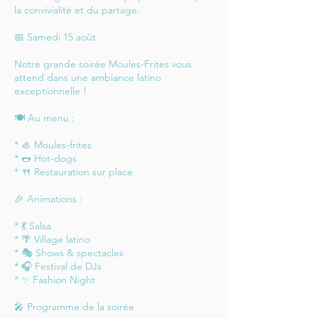
la convivialité et du partage.
📅 Samedi 15 août
Notre grande soirée Moules-Frites vous
attend dans une ambiance latino
exceptionnelle !
🍽️ Au menu :
* 🦪 Moules-frites
* 🌭 Hot-dogs
* 🍴 Restauration sur place
🎉 Animations :
* 💃 Salsa
* 🌴 Village latino
* 🎭 Shows & spectacles
* 🎧 Festival de DJs
* ✨ Fashion Night
🎤 Programme de la soirée