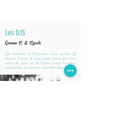
Les DJS
Queen C &
Cycle
Les femmes à l'honneur, nous auront dj
Queen C pour le west coast swing qui nous
vient de Lyon et dj Cyrine pour la salsa,
camarades, les soirées vont être douces !