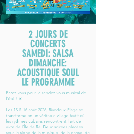
2 JOURS DE
CONCERTS
SAMEDI: SALSA
DIMANCHE:
ACOUSTIQUE SOUL
LE PROGRAMME
Parez-vous pour le rendez-vous musical de
l’été ! ☀️
Les 15 & 16 août 2026, Rivedoux-Plage se
transforme en un véritable village festif où
les rythmes cubains rencontrent l’art de
vivre de l’Île de Ré. Deux soirées placées
sous le signe de la musique, de la danse, de