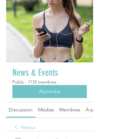
News & Events
Public
·
1133 membres
Rejoindre
Discussion
Médias
Membres
À propos
Retour