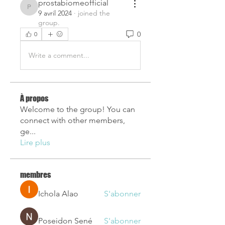
prostabiomeofficial
prostabiomeofficial
9 avril 2024
·
joined the
group.
0
0
Write a comment...
À propos
Welcome to the group! You can
connect with other members,
ge
...
Lire plus
membres
Ichola Alao
S'abonner
Poseidon Sené
S'abonner