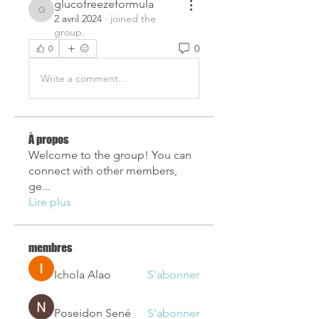
glucofreezeformula
glucofreezeformula
2 avril 2024
·
joined the
group.
0
0
Write a comment...
À propos
Welcome to the group! You can
connect with other members,
ge
...
Lire plus
membres
Ichola Alao
S'abonner
Poseidon Sené
S'abonner