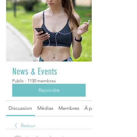
News & Events
Public
·
1130 membres
Rejoindre
Discussion
Médias
Membres
À propos
Retour