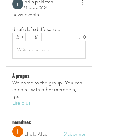
india pakistan
31 mars 2024
news-events
d safsdaf sdaffdsa sda
0
0
Write a comment...
À propos
Welcome to the group! You can
connect with other members,
ge
...
Lire plus
membres
Ichola Alao
S'abonner