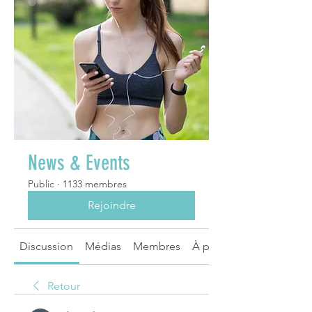
News & Events
Public
·
1133 membres
Rejoindre
Discussion
Médias
Membres
À propos
Retour