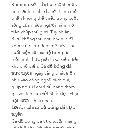
Bóng đá, với sức hút mạnh mẽ và 
tính cạnh tranh, đã trở thành một 
phần không thể thiếu trong cuộc 
sống của nhiều người hâm mộ 
trên khắp thế giới. Tuy nhiên, 
điều không thể phủ nhận là đi 
kèm với niềm đam mê này là sự 
xuất hiện của cá độ bóng đá - 
một hình thức giải trí và kiếm tiền 
khá phổ biến. 
Cá độ bóng đá 
trực tuyến
 ngày càng phát triển 
nhờ vào công nghệ hiện đại, 
giúp người chơi dễ dàng tham 
gia và tiếp cận với nhiều lựa chọn 
đặt cược khác nhau.
Lợi ích của cá độ bóng đá trực 
tuyến
Cá độ bóng đá trực tuyến mang 
lại nhiều lợi ích cho người chơi, 