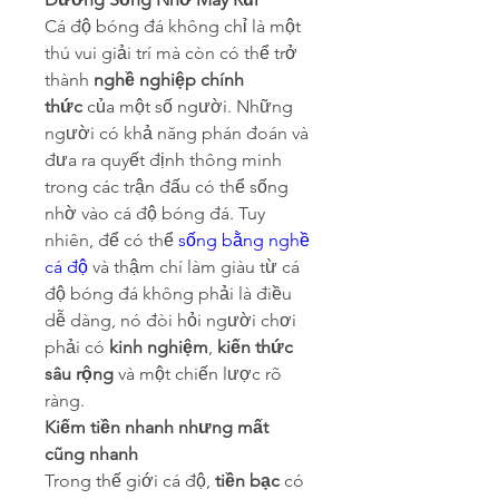
Cá độ bóng đá không chỉ là một 
thú vui giải trí mà còn có thể trở 
thành 
nghề nghiệp chính 
thức
 của một số người. Những 
người có khả năng phán đoán và 
đưa ra quyết định thông minh 
trong các trận đấu có thể sống 
nhờ vào cá độ bóng đá. Tuy 
nhiên, để có thể 
sống bằng nghề 
cá độ
 và thậm chí làm giàu từ cá 
độ bóng đá không phải là điều 
dễ dàng, nó đòi hỏi người chơi 
phải có 
kinh nghiệm
, 
kiến thức 
sâu rộng
 và một chiến lược rõ 
ràng.
Kiếm tiền nhanh nhưng mất 
cũng nhanh
Trong thế giới cá độ, 
tiền bạc
 có 