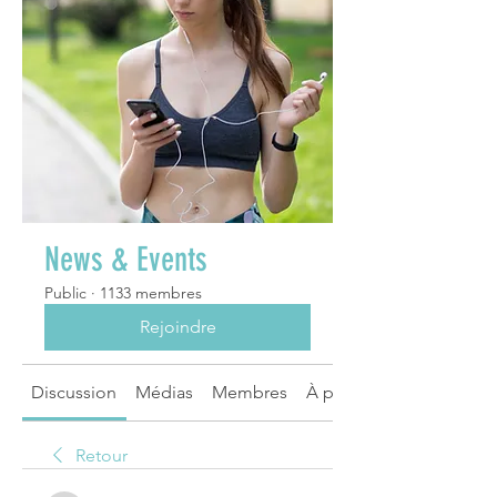
News & Events
Public
·
1133 membres
Rejoindre
Discussion
Médias
Membres
À propos
Retour