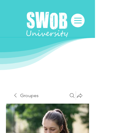
Groupes