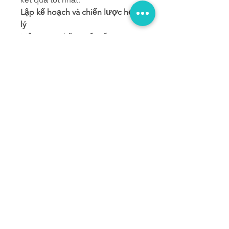
Lập kế hoạch và chiến lược hợp 
lý
Một trong những yếu tố quan 
trọng giúp người chơi cá độ 
bóng đá thành công là phải có 
một 
kế hoạch và chiến lược cụ 
thể
. Điều này bao gồm việc xác 
định rõ 
ngân sách
 bạn sẽ sử 
dụng cho việc cá cược, chọn các 
trận đấu và kèo cược phù hợp, 
và không đặt cược theo cảm xúc. 
Chỉ khi có một chiến lược rõ ràng 
và hợp lý, bạn mới có thể 
giảm 
thiểu rủi ro
 và tăng khả năng 
chiến thắng trong các trận cược.
Kết Luận
Cá độ bóng đá có thể là 
một con 
đường kiếm tiền
 đầy tiềm năng, 