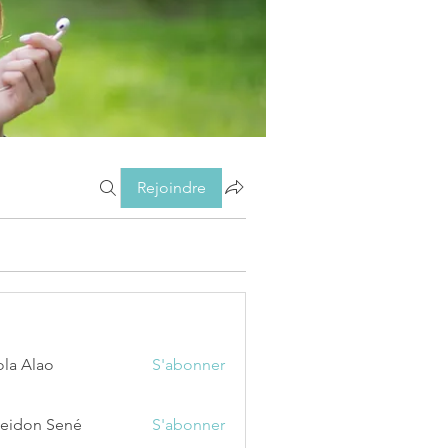
Rejoindre
ola Alao
S'abonner
eidon Sené
S'abonner