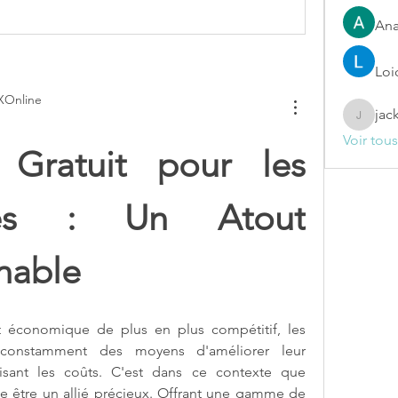
Ana
Loi
XOnline
jac
jackelin
Voir tou
Gratuit pour les 
ises : Un Atout 
nable
économique de plus en plus compétitif, les 
 constamment des moyens d'améliorer leur 
efficacité tout en réduisant les coûts. C'est dans ce contexte que 
le être un allié précieux. Offrant une gamme de 