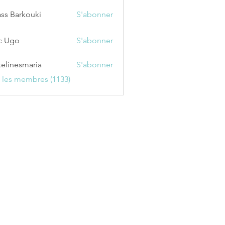
ss Barkouki
S'abonner
c Ugo
S'abonner
kelinesmaria
S'abonner
esmaria
s les membres (1133)