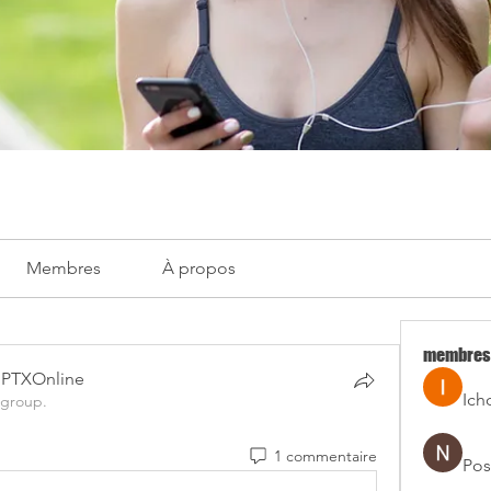
Membres
À propos
membres
GPTXOnline
Ich
 group.
1 commentaire
Pos