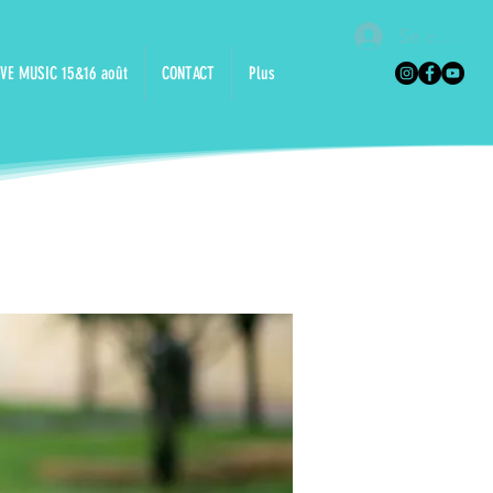
Se connec
VE MUSIC 15&16 août
CONTACT
Plus