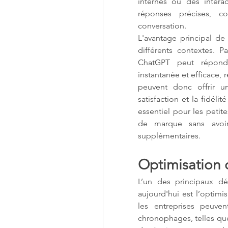
internes ou des interac
réponses précises, c
conversation.
L'avantage principal de 
différents contextes. P
ChatGPT peut répondr
instantanée et efficace, r
peuvent donc offrir un
satisfaction et la fidélit
essentiel pour les petit
de marque sans avoir
supplémentaires.
Optimisation d
L’un des principaux déf
aujourd'hui est l’optimi
les entreprises peuvent
chronophages, telles que