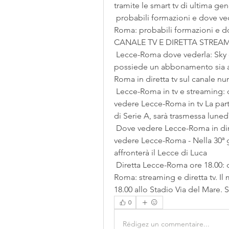
tramite le smart tv di ultima ge
 probabili formazioni e dove vederla in tv e 1 aprile 2024 16 ore fa — Lecce-
Roma: probabili formazioni e d
CANALE TV E DIRETTA STREAMIN
 Lecce-Roma dove vederla: Sky o DAZN? Canale tv, diretta 23 ore fa — Chi 
possiede un abbonamento sia a 
Roma in diretta tv sul canale nu
 Lecce-Roma in tv e streaming: dove vedere la partita 5 ore fa — (qhuh) Dove 
vedere Lecce-Roma in tv La parti
di Serie A, sarà trasmessa lunedì
 Dove vedere Lecce-Roma in diretta tv e in streaming 1 giorno fa — Dove 
vedere Lecce-Roma - Nella 30ª g
affronterà il Lecce di Luca 
 Diretta Lecce-Roma ore 18.00: dove vederla in tv 7 ore fa — Dove vedere Lecce-
Roma: streaming e diretta tv. I
18.00 allo Stadio Via del Mare. S
0
Rédigez un commentaire...