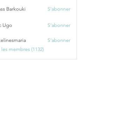
ss Barkouki
S'abonner
c Ugo
S'abonner
kelinesmaria
S'abonner
esmaria
s les membres (1132)