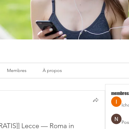
Membres
À propos
membres
Ich
Pos
TIS]] Lecce — Roma in 