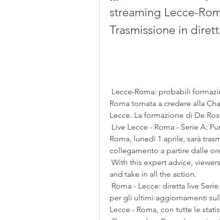
streaming Lecce-Roma
Trasmissione in dirett
 Lecce-Roma: probabili formazioni, statistiche e dove vederla 3 ore fa — È una 
Roma tornata a credere alla Cham
Lecce. La formazione di De Ross
 Live Lecce - Roma - Serie A: Punteggi & Highlights Calcio 3 giorni fa — Lecce-
Roma, lunedì 1 aprile, sarà tras
collegamento a partire dalle ore
 With this expert advice, viewers can rest easy knowing they can stay the course 
and take in all the action. 
 Roma - Lecce: diretta live Serie A Calcio 05/11/2023 Eurosport è la vostra fonte 
per gli ultimi aggiornamenti sull
Lecce - Roma, con tutte le statis