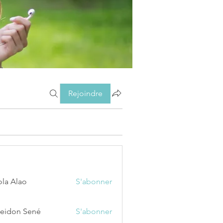
Rejoindre
ola Alao
S'abonner
eidon Sené
S'abonner