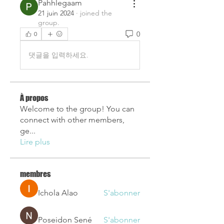
Pahhlegaam
21 juin 2024
·
joined the
group.
0
0
댓글을 입력하세요.
À propos
Welcome to the group! You can
connect with other members,
ge
...
Lire plus
membres
Ichola Alao
S'abonner
Poseidon Sené
S'abonner