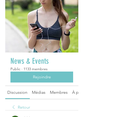
News & Events
Public
·
1133 membres
Rejoindre
Discussion
Médias
Membres
À propos
Retour