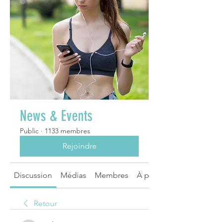
News & Events
Public
·
1133 membres
Rejoindre
Discussion
Médias
Membres
À propos
Retour