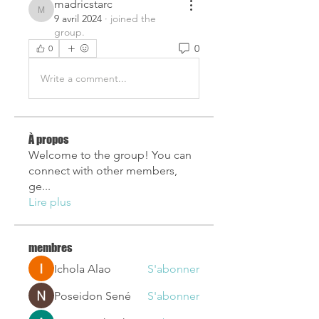
madricstarc
madricstarc
9 avril 2024
·
joined the
group.
0
0
Write a comment...
À propos
Welcome to the group! You can
connect with other members,
ge
...
Lire plus
membres
Ichola Alao
S'abonner
Poseidon Sené
S'abonner