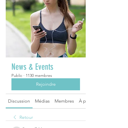
News & Events
Public
·
1130 membres
Rejoindre
Discussion
Médias
Membres
À propos
Retour