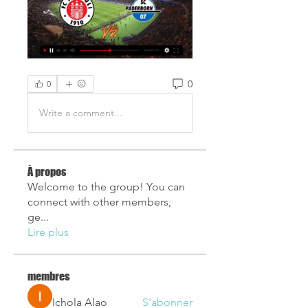
0
0
Write a comment...
À propos
Welcome to the group! You can
connect with other members,
ge
...
Lire plus
membres
Ichola Alao
S'abonner