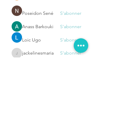
Poseidon Sené
S'abonner
Anass Barkouki
S'abonner
Loic Ugo
S'abonner
jackelinesmaria
S'abonner
jackelinesmaria
Voir tous les membres (1130)
NOUS
CONTACTER
Prénom