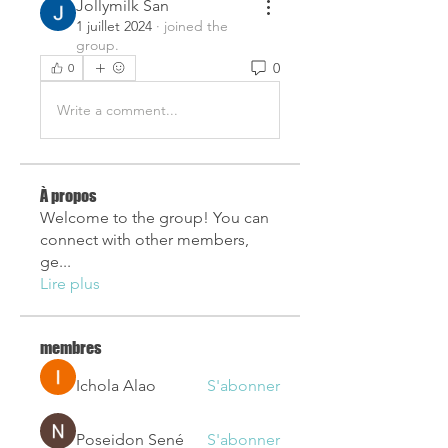
Jollymilk San
1 juillet 2024
·
joined the
group.
0
0
Write a comment...
À propos
Welcome to the group! You can
connect with other members,
ge
...
Lire plus
membres
Ichola Alao
S'abonner
Poseidon Sené
S'abonner