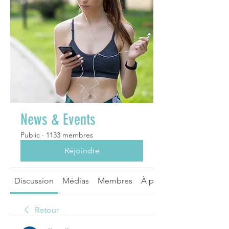
News & Events
Public
·
1133 membres
Rejoindre
Discussion
Médias
Membres
À propos
Retour