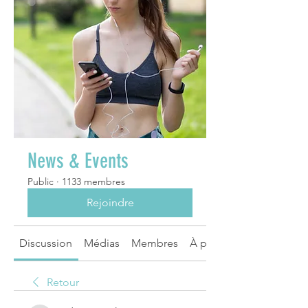
News & Events
Public
·
1133 membres
Rejoindre
Discussion
Médias
Membres
À propos
Retour