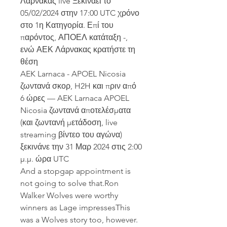
Λάρνακας live Ξεκινάει το 
05/02/2024 στην 17:00 UTC χρόνο 
στο 1η Κατηγορία. Επί του 
παρόντος, ΑΠΟΕΛ κατάταξη -, 
ενώ ΑΕΚ Λάρνακας κρατήστε τη 
θέση
AEK Larnaca - APOEL Nicosia 
ζωντανά σκορ, H2H και πριν από 
6 ώρες — AEK Larnaca APOEL 
Nicosia ζωντανά αποτελέσματα 
(και ζωντανή μετάδοση, live 
streaming βίντεο του αγώνα) 
ξεκινάνε την 31 Μαρ 2024 στις 2:00 
μ.μ. ώρα UTC
And a stopgap appointment is 
not going to solve that.Ron 
Walker Wolves were worthy 
winners as Lage impressesThis 
was a Wolves story too, however.