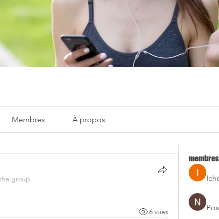
Membres
À propos
membres
Ich
 the group.
Pos
6 vues