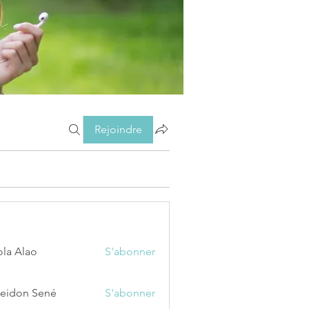
Rejoindre
ola Alao
S'abonner
eidon Sené
S'abonner