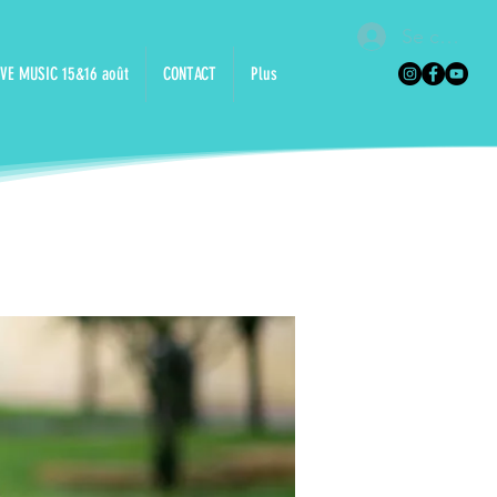
Se connec
VE MUSIC 15&16 août
CONTACT
Plus