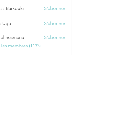
ss Barkouki
S'abonner
c Ugo
S'abonner
kelinesmaria
S'abonner
esmaria
s les membres (1133)