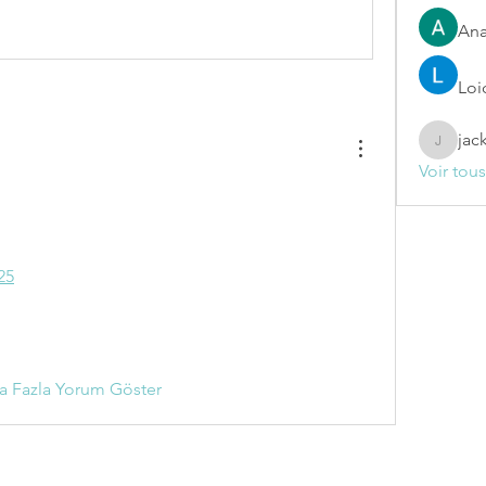
Ana
Loi
jac
jackelin
Voir tou
25
a Fazla Yorum Göster