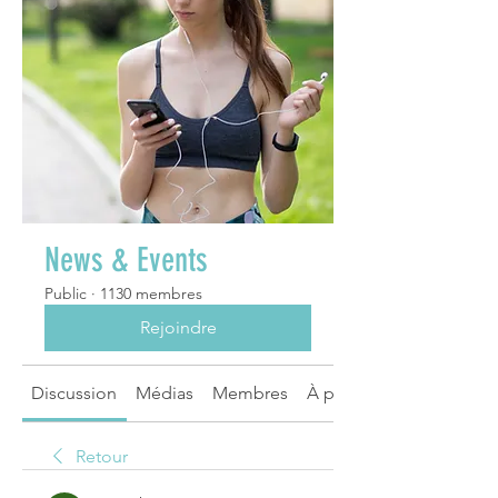
News & Events
Public
·
1130 membres
Rejoindre
Discussion
Médias
Membres
À propos
Retour