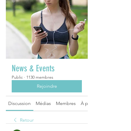
News & Events
Public
·
1130 membres
Rejoindre
Discussion
Médias
Membres
À propos
Retour