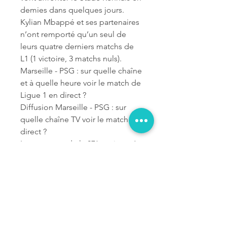
demies dans quelques jours. 
Kylian Mbappé et ses partenaires 
n’ont remporté qu’un seul de 
leurs quatre derniers matchs de 
L1 (1 victoire, 3 matchs nuls). 
Marseille - PSG : sur quelle chaîne 
et à quelle heure voir le match de 
Ligue 1 en direct ?
Diffusion Marseille - PSG : sur 
quelle chaîne TV voir le match en 
direct ?
La rencontre de la 27ème journée 
du championnat de France de 
football entre l’OM et le PSG a 
lieu ce dimanche 31 mars. Le 
coup d’envoi du Classico est 
prévu à 20h45 au stade Orange 
Vélodrome. La diffusion de 