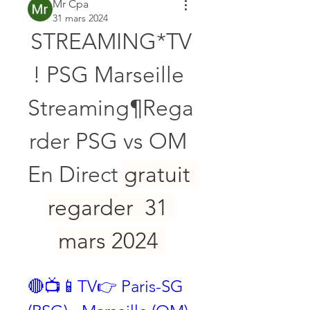
Mr Cpa
31 mars 2024
STREAMING*TV
! PSG Marseille 
Streaming¶Rega
rder PSG vs OM 
En Direct 
gratuit 
regarder  31 
mars 2024 
🔴📺📱TV👉 Paris-SG 