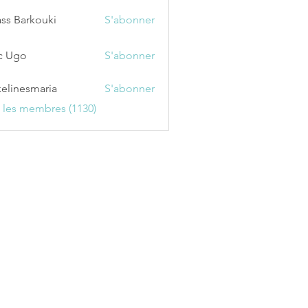
ss Barkouki
S'abonner
c Ugo
S'abonner
kelinesmaria
S'abonner
esmaria
s les membres (1130)