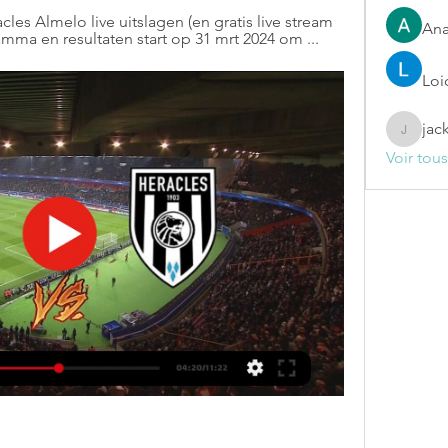
es Almelo live uitslagen (en gratis live stream 
Ana
amma en resultaten start op 31 mrt 2024 om ...
Loi
jac
jackelin
Voir tou