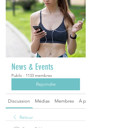
News & Events
Public
·
1133 membres
Rejoindre
Discussion
Médias
Membres
À propos
Retour