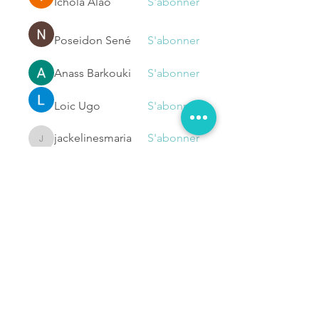
Ichola Alao
S'abonner
Poseidon Sené
S'abonner
Anass Barkouki
S'abonner
Loic Ugo
S'abonner
jackelinesmaria
S'abonner
jackelinesmaria
Voir tous les membres (1133)
NOUS
CONTACTER
Prénom