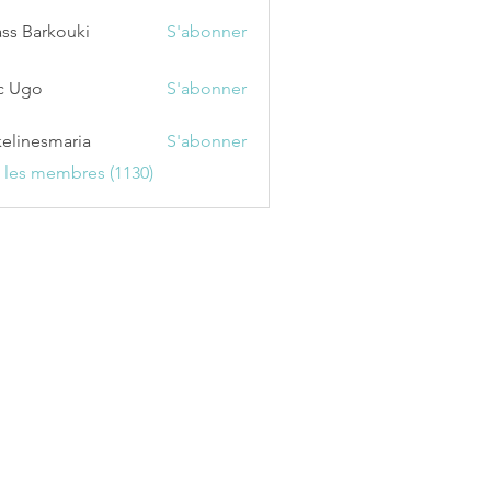
ss Barkouki
S'abonner
c Ugo
S'abonner
kelinesmaria
S'abonner
esmaria
s les membres (1130)