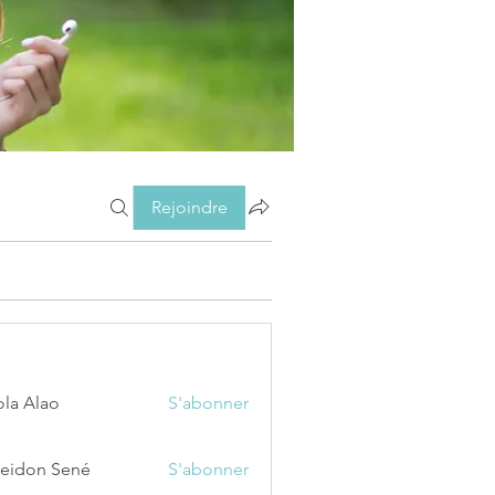
Rejoindre
ola Alao
S'abonner
eidon Sené
S'abonner