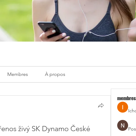
Membres
À propos
membres
Ich
enos živý SK Dynamo České 
Pos