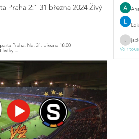
a Praha 2:1 31 března 2024 Živý 
Ana
Loi
jac
jackelin
rta Praha. Ne. 31. března 18:00 
Voir tou
ístky ...