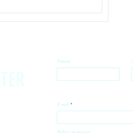
Prénom
TER
E-mail
Rédigez un message