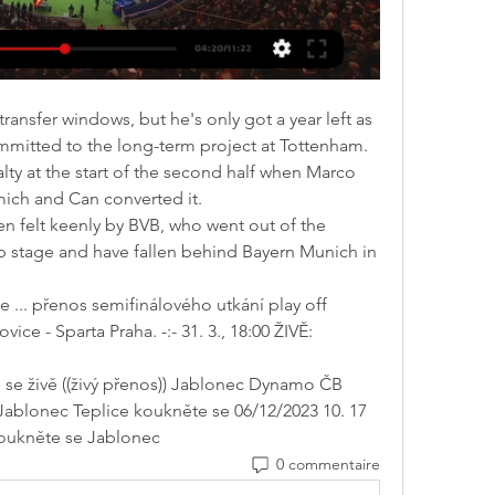
nsfer windows, but he's only got a year left as 
mmitted to the long-term project at Tottenham.
y at the start of the second half when Marco 
ich and Can converted it.
 felt keenly by BVB, who went out of the 
stage and have fallen behind Bayern Munich in 
e ... přenos semifinálového utkání play off 
 - Sparta Praha. -:- 31. 3., 18:00 ŽIVĚ: 
e živě ((živý přenos)) Jablonec Dynamo ČB 
 Jablonec Teplice koukněte se 06/12/2023 10. 17 
oukněte se Jablonec
0 commentaire