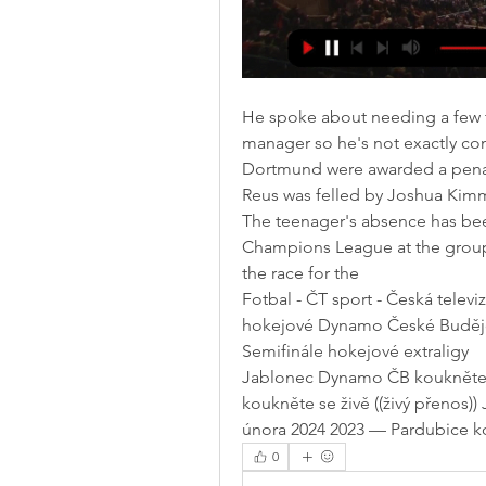
He spoke about needing a few tra
manager so he's not exactly co
Dortmund were awarded a penalt
Reus was felled by Joshua Kimm
The teenager's absence has been
Champions League at the group 
the race for the
Fotbal - ČT sport - Česká televiz
hokejové Dynamo České Budějovice
Semifinále hokejové extraligy
Jablonec Dynamo ČB koukněte s
koukněte se živě ((živý přenos))
února 2024 2023 — Pardubice k
0