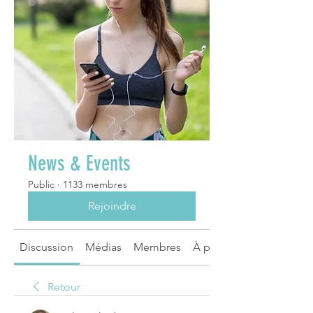
News & Events
Public
·
1133 membres
Rejoindre
Discussion
Médias
Membres
À propos
Retour