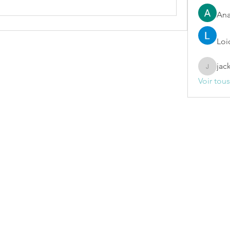
Ana
Loi
jac
jackelin
Voir tou