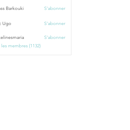
ss Barkouki
S'abonner
c Ugo
S'abonner
kelinesmaria
S'abonner
esmaria
s les membres (1132)