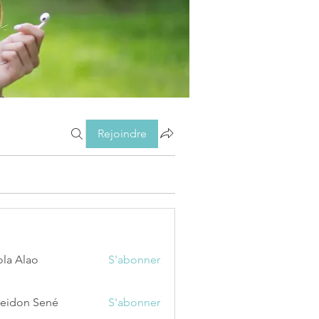
Rejoindre
ola Alao
S'abonner
eidon Sené
S'abonner