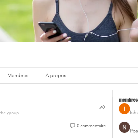
Membres
À propos
membres
Ich
 the group.
0 commentaire
Pos