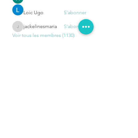
Loic Ugo
S'abonner
jackelinesmaria
S'abonner
jackelinesmaria
Voir tous les membres (1130)
NOUS
CONTACTER
Prénom
Nom de famille
E-mail