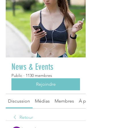
News & Events
Public
·
1130 membres
Rejoindre
Discussion
Médias
Membres
À propos
Retour