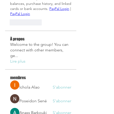
balances, purchase history, and linked 
cards or bank accounts. 
PayPal Login
 | 
PayPal Login
Like
Reply
À propos
Welcome to the group! You can
connect with other members,
ge
...
Lire plus
membres
Ichola Alao
S'abonner
Poseidon Sené
S'abonner
Anass Barkouki
S'abonner