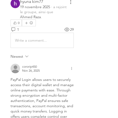
hyuna kim77
19 novembre 2025
·
a rejoint
le groupe, ainsi que
Ahmed Raza
.
0
1
29
Write a comment...
Newest
cororip450
Nov 26, 2025
PayPal Login allows users to securely 
access their digital wallet and manage 
online payments with ease. Through 
strong encryption and multi-factor 
authentication, PayPal ensures safe 
transactions, account monitoring, and 
quick money transfers. Logging in 
offers users complete control over 