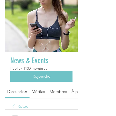
News & Events
Public
·
1130 membres
Rejoindre
Discussion
Médias
Membres
À propos
Retour