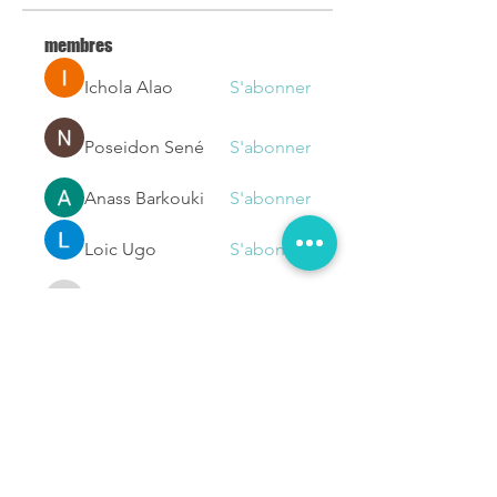
membres
Ichola Alao
S'abonner
Poseidon Sené
S'abonner
Anass Barkouki
S'abonner
Loic Ugo
S'abonner
jackelinesmaria
S'abonner
jackelinesmaria
Voir tous les membres (1130)
NOUS
CONTACTER