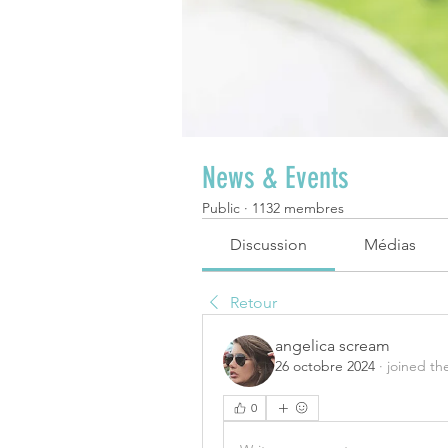
News & Events
Public
·
1132 membres
Discussion
Médias
Retour
angelica scream
26 octobre 2024
·
joined th
0