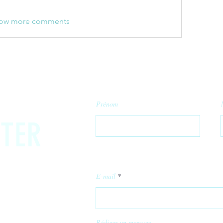
ow more comments
Prénom
TER
E-mail
Rédigez un message