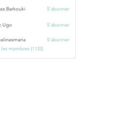
ss Barkouki
S'abonner
c Ugo
S'abonner
kelinesmaria
S'abonner
esmaria
s les membres (1132)