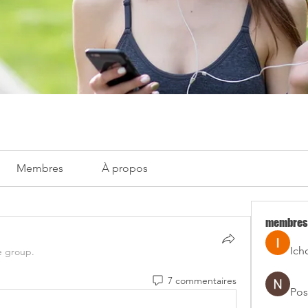
Membres
À propos
membres
Ich
e group.
7 commentaires
Pos