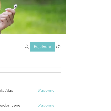
Rejoindre
ola Alao
S'abonner
eidon Sené
S'abonner