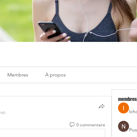
Membres
À propos
membres
Ich
oup.
0 commentaire
Pos