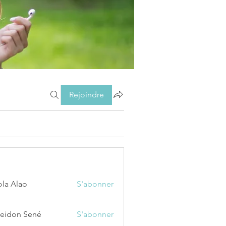
Rejoindre
ola Alao
S'abonner
eidon Sené
S'abonner