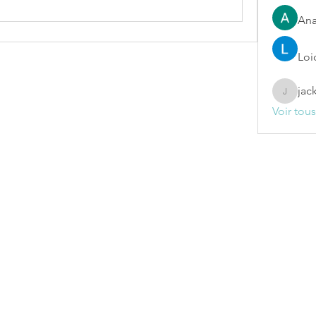
Ana
Loi
jac
jackelin
Voir tou