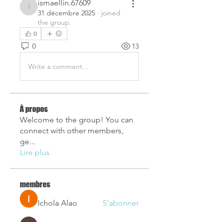
ismaellin.67609
ismaellin.67609
31 décembre 2025
·
joined
the group.
0
0
13
Write a comment...
À propos
Welcome to the group! You can
connect with other members,
ge
...
Lire plus
membres
Ichola Alao
S'abonner