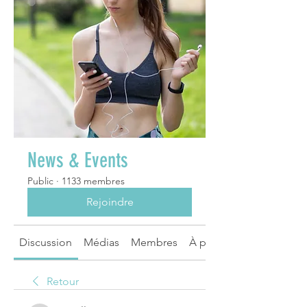
News & Events
Public
·
1133 membres
Rejoindre
Discussion
Médias
Membres
À propos
Retour