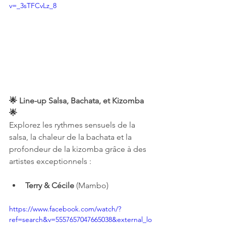
v=_3sTFCvLz_8
🌟 Line-up Salsa, Bachata, et Kizomba 
🌟
Explorez les rythmes sensuels de la 
salsa, la chaleur de la bachata et la 
profondeur de la kizomba grâce à des 
artistes exceptionnels :
Terry & Cécile
 (Mambo)
https://www.facebook.com/watch/?
ref=search&v=5557657047665038&external_lo