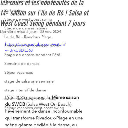
les cours et les nouveautés de la
Danses latines sur l'île de Ré
Partenaires
14ᵉ saison sur l'île de Ré ! Salsa et
Stage de west coast swing
West Coast Swing pendant 7 jours
Stage de danses latines
Dernière mise à jour :
30 nov. 2024
Île de Ré - Rivedoux Plage
https://www.youtube.com/watch?
Semaine de vacances en danse
v=UrxUSDlLJ68
Stage de danses pendant l'été
Semaine de danses
Séjour vacances
stage de salsa une semaine
stage intensif de danse
L’été 2025 marquera la 
14ème saison 
west coast swing La Rochelle
du SWOB
 (Salsa West On Beach), 
Séjour vacances west coast swing
l’événement de danse incontournable 
qui transforme Rivedoux-Plage en une 
scène géante dédiée à la danse, au 