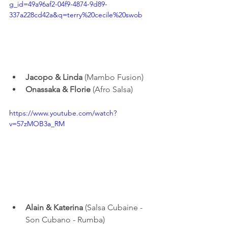
g_id=49a96af2-04f9-4874-9d89-
337a228cd42a&q=terry%20cecile%20swob
Jacopo & Linda
 (Mambo Fusion)
Onassaka & Florie
 (Afro Salsa)
https://www.youtube.com/watch?
v=57zMOB3a_RM
Alain & Katerina
 (Salsa Cubaine - 
Son Cubano - Rumba)