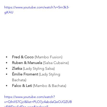
https://www.youtube.com/watch?v=5rn3k3-
gKAU
Fred & Coco
 (Mambo Fusion)
Ruben & Manuela
 (Salsa Cubaine)
Zlatka
 (Lady Styling Salsa)
Émilie Froment
 (Lady Styling 
Bachata)
Falco & Leti
 (Mambo & Bachata)
https://www.youtube.com/watch?
v=QfnIIS7CjcI&list=PLO7jc4abdaQeOJQZUB
xFWDoxSdDvs-wxq&index=5