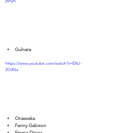
j6IryA
Gulnara
https://www.youtube.com/watch?v=El4J-
2OiKks
Onassaka
Fanny Gabison
Emma Dinga